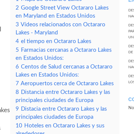
E
2
Google Street View Octararo Lakes
DE
en Maryland en Estados Unidos
NA
3
Vídeos relacionados con Octararo
DE
l
PA
Lakes - Maryland
UN
4
el tiempo en Octararo Lakes
DE
5
Farmacias cercanas a Octararo Lakes
DE
en Estados Unidos:
DE
6
Centos de Salud cercanas a Octararo
NA
Lakes en Estados Unidos:
DE
LO
7
Aeropuertos cerca de Octararo Lakes
8
Distancia entre Octararo Lakes y las
C
principales ciudades de Europa
No
9
Distacia entre Octararo Lakes y las
akes
principales ciudades de Europa
10
Hoteles en Octararo Lakes y sus
s
alrededores