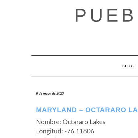
Saltar
PUEB
al
contenido
BLOG
8 de mayo de 2023
MARYLAND – OCTARARO L
Nombre: Octararo Lakes
Longitud: -76.11806