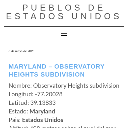
Saltar
PUEBLOS DE
al
ESTADOS UNIDOS
contenido
Cambiar modo de navegación
8 de mayo de 2023
MARYLAND – OBSERVATORY
HEIGHTS SUBDIVISION
Nombre: Observatory Heights subdivision
Longitud: -77.20028
Latitud: 39.13833
Estado:
Maryland
Pais:
Estados Unidos