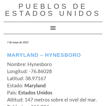
Saltar
PUEBLOS DE
al
ESTADOS UNIDOS
contenido
Cambiar modo de navegación
7 de mayo de 2023
MARYLAND – HYNESBORO
Nombre: Hynesboro
Longitud: -76.86028
Latitud: 38.97167
Estado:
Maryland
Pais:
Estados Unidos
Altitud: 147 metros sobre el nvel del mar.