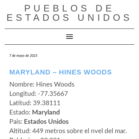
Saltar
PUEBLOS DE
al
ESTADOS UNIDOS
contenido
Cambiar modo de navegación
7 de mayo de 2023
MARYLAND – HINES WOODS
Nombre: Hines Woods
Longitud: -77.35667
Latitud: 39.38111
Estado:
Maryland
Pais:
Estados Unidos
Altitud: 449 metros sobre el nvel del mar.