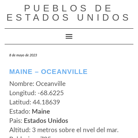
Saltar
PUEBLOS DE
al
ESTADOS UNIDOS
contenido
Cambiar modo de navegación
8 de mayo de 2023
MAINE – OCEANVILLE
Nombre: Oceanville
Longitud: -68.6225
Latitud: 44.18639
Estado:
Maine
Pais:
Estados Unidos
Altitud: 3 metros sobre el nvel del mar.