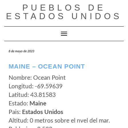
Saltar
PUEBLOS DE
al
ESTADOS UNIDOS
contenido
Cambiar modo de navegación
8 de mayo de 2023
MAINE – OCEAN POINT
Nombre: Ocean Point
Longitud: -69.59639
Latitud: 43.81583
Estado:
Maine
Pais:
Estados Unidos
Altitud: 0 metros sobre el nvel del mar.