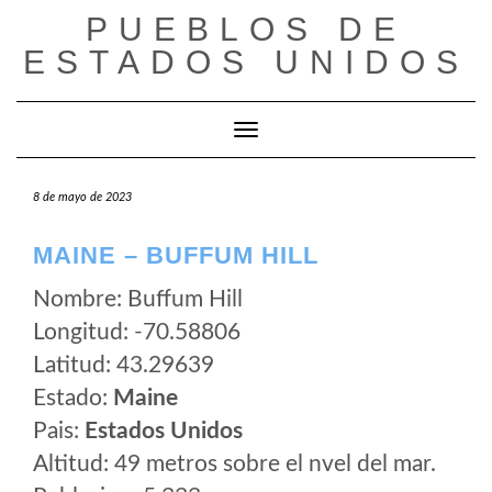
Saltar
PUEBLOS DE
al
ESTADOS UNIDOS
contenido
Cambiar modo de navegación
8 de mayo de 2023
MAINE – BUFFUM HILL
Nombre: Buffum Hill
Longitud: -70.58806
Latitud: 43.29639
Estado:
Maine
Pais:
Estados Unidos
Altitud: 49 metros sobre el nvel del mar.