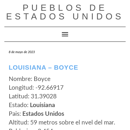
Saltar
PUEBLOS DE
al
ESTADOS UNIDOS
contenido
Cambiar modo de navegación
8 de mayo de 2023
LOUISIANA – BOYCE
Nombre: Boyce
Longitud: -92.66917
Latitud: 31.39028
Estado:
Louisiana
Pais:
Estados Unidos
Altitud: 59 metros sobre el nvel del mar.