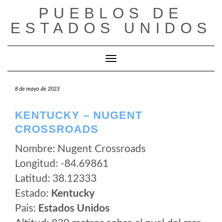
Saltar
PUEBLOS DE
al
ESTADOS UNIDOS
contenido
Cambiar modo de navegación
8 de mayo de 2023
KENTUCKY – NUGENT
CROSSROADS
Nombre: Nugent Crossroads
Longitud: -84.69861
Latitud: 38.12333
Estado:
Kentucky
Pais:
Estados Unidos