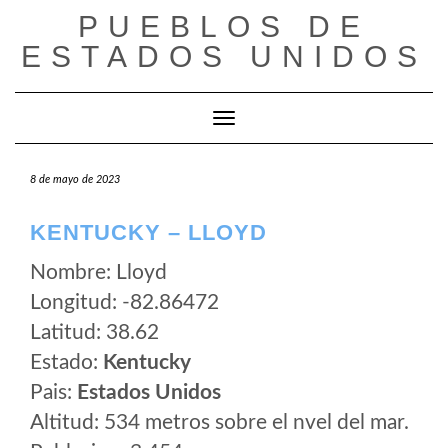
Saltar
PUEBLOS DE
al
ESTADOS UNIDOS
contenido
Cambiar modo de navegación
8 de mayo de 2023
KENTUCKY – LLOYD
Nombre: Lloyd
Longitud: -82.86472
Latitud: 38.62
Estado:
Kentucky
Pais:
Estados Unidos
Altitud: 534 metros sobre el nvel del mar.