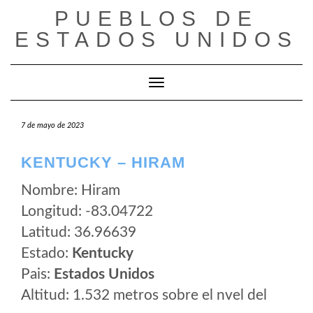
Saltar
PUEBLOS DE
al
ESTADOS UNIDOS
contenido
Cambiar modo de navegación
7 de mayo de 2023
KENTUCKY – HIRAM
Nombre: Hiram
Longitud: -83.04722
Latitud: 36.96639
Estado:
Kentucky
Pais:
Estados Unidos
Altitud: 1.532 metros sobre el nvel del