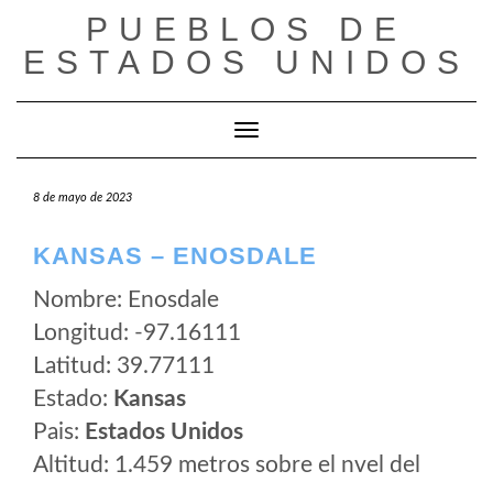
Saltar
PUEBLOS DE
al
ESTADOS UNIDOS
contenido
Cambiar modo de navegación
8 de mayo de 2023
KANSAS – ENOSDALE
Nombre: Enosdale
Longitud: -97.16111
Latitud: 39.77111
Estado:
Kansas
Pais:
Estados Unidos
Altitud: 1.459 metros sobre el nvel del