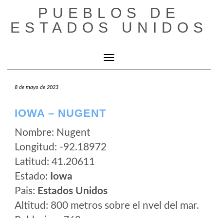
Saltar
PUEBLOS DE
al
ESTADOS UNIDOS
contenido
Cambiar modo de navegación
8 de mayo de 2023
IOWA – NUGENT
Nombre: Nugent
Longitud: -92.18972
Latitud: 41.20611
Estado:
Iowa
Pais:
Estados Unidos
Altitud: 800 metros sobre el nvel del mar.