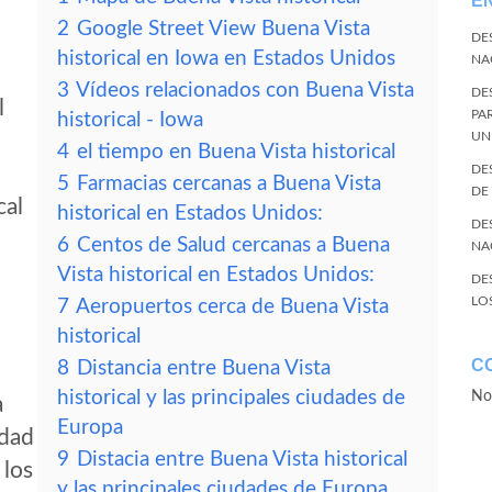
E
2
Google Street View Buena Vista
DE
historical en Iowa en Estados Unidos
NA
3
Vídeos relacionados con Buena Vista
DE
l
PA
historical - Iowa
UN
4
el tiempo en Buena Vista historical
DE
5
Farmacias cercanas a Buena Vista
DE
cal
historical en Estados Unidos:
DE
6
Centos de Salud cercanas a Buena
NA
Vista historical en Estados Unidos:
DE
LO
7
Aeropuertos cerca de Buena Vista
historical
C
8
Distancia entre Buena Vista
historical y las principales ciudades de
No
a
Europa
idad
9
Distacia entre Buena Vista historical
 los
y las principales ciudades de Europa