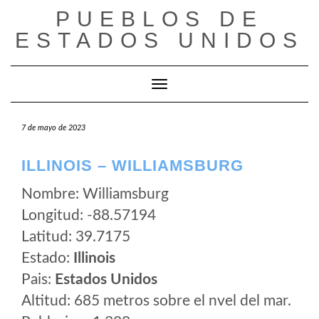
Saltar
PUEBLOS DE
al
ESTADOS UNIDOS
contenido
Cambiar modo de navegación
7 de mayo de 2023
ILLINOIS – WILLIAMSBURG
Nombre: Williamsburg
Longitud: -88.57194
Latitud: 39.7175
Estado:
Illinois
Pais:
Estados Unidos
Altitud: 685 metros sobre el nvel del mar.