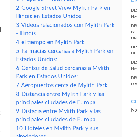
E
2
Google Street View Mylith Park en
DE
Illinois en Estados Unidos
NA
3
Vídeos relacionados con Mylith Park
DE
l
PA
- Illinois
UN
4
el tiempo en Mylith Park
DE
5
Farmacias cercanas a Mylith Park en
DE
Estados Unidos:
DE
6
Centos de Salud cercanas a Mylith
NA
Park en Estados Unidos:
DE
LO
7
Aeropuertos cerca de Mylith Park
8
Distancia entre Mylith Park y las
C
principales ciudades de Europa
No
9
Distacia entre Mylith Park y las
k
principales ciudades de Europa
10
Hoteles en Mylith Park y sus
s
alrededores