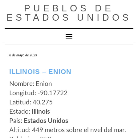
Saltar
PUEBLOS DE
al
ESTADOS UNIDOS
contenido
Cambiar modo de navegación
8 de mayo de 2023
ILLINOIS – ENION
Nombre: Enion
Longitud: -90.17722
Latitud: 40.275
Estado:
Illinois
Pais:
Estados Unidos
Altitud: 449 metros sobre el nvel del mar.