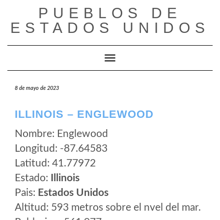
Saltar
PUEBLOS DE
al
ESTADOS UNIDOS
contenido
Cambiar modo de navegación
8 de mayo de 2023
ILLINOIS – ENGLEWOOD
Nombre: Englewood
Longitud: -87.64583
Latitud: 41.77972
Estado:
Illinois
Pais:
Estados Unidos
Altitud: 593 metros sobre el nvel del mar.