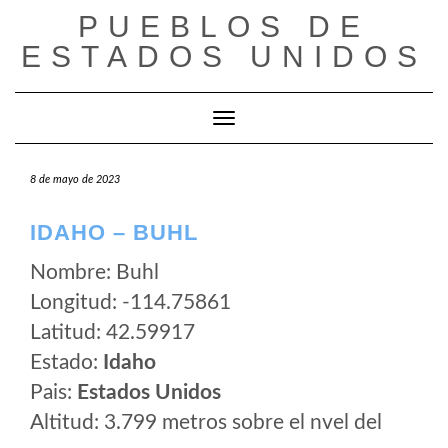
Saltar
PUEBLOS DE
al
ESTADOS UNIDOS
contenido
Cambiar modo de navegación
8 de mayo de 2023
IDAHO – BUHL
Nombre: Buhl
Longitud: -114.75861
Latitud: 42.59917
Estado:
Idaho
Pais:
Estados Unidos
Altitud: 3.799 metros sobre el nvel del