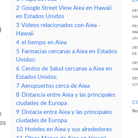
E
2
Google Street View Aiea en Hawaii
DE
en Estados Unidos
NA
3
Vídeos relacionados con Aiea -
DE
l
PA
Hawaii
UN
4
el tiempo en Aiea
DE
5
Farmacias cercanas a Aiea en Estados
DE
Unidos:
DE
6
Centos de Salud cercanas a Aiea en
NA
Estados Unidos:
DE
LO
7
Aeropuertos cerca de Aiea
8
Distancia entre Aiea y las principales
C
ciudades de Europa
No
9
Distacia entre Aiea y las principales
s
ciudades de Europa
tos
10
Hoteles en Aiea y sus alrededores