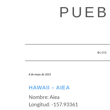
Saltar
PUEB
al
contenido
BLOG
8 de mayo de 2023
HAWAII – AIEA
Nombre: Aiea
Longitud: -157.93361