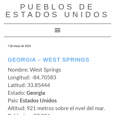
Saltar
PUEBLOS DE
al
ESTADOS UNIDOS
contenido
Cambiar modo de navegación
7 de mayo de 2023
GEORGIA – WEST SPRINGS
Nombre: West Springs
Longitud: -84.70583
Latitud: 33.85444
Estado:
Georgia
Pais:
Estados Unidos
Altitud: 921 metros sobre el nvel del mar.