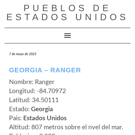
Saltar
PUEBLOS DE
al
ESTADOS UNIDOS
contenido
Cambiar modo de navegación
7 de mayo de 2023
GEORGIA – RANGER
Nombre: Ranger
Longitud: -84.70972
Latitud: 34.50111
Estado:
Georgia
Pais:
Estados Unidos
Altitud: 807 metros sobre el nvel del mar.