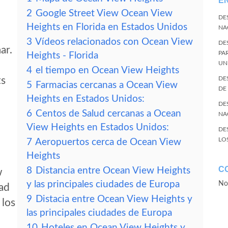
E
2
Google Street View Ocean View
DE
Heights en Florida en Estados Unidos
NA
3
Vídeos relacionados con Ocean View
DE
ar.
PA
Heights - Florida
UN
4
el tiempo en Ocean View Heights
ts
DE
5
Farmacias cercanas a Ocean View
DE
Heights en Estados Unidos:
DE
6
Centos de Salud cercanas a Ocean
NA
View Heights en Estados Unidos:
DE
LO
7
Aeropuertos cerca de Ocean View
Heights
C
8
Distancia entre Ocean View Heights
w
y las principales ciudades de Europa
No
dad
9
Distacia entre Ocean View Heights y
 los
las principales ciudades de Europa
10
Hoteles en Ocean View Heights y