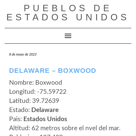
Saltar
PUEBLOS DE
al
ESTADOS UNIDOS
contenido
Cambiar modo de navegación
8 de mayo de 2023
DELAWARE – BOXWOOD
Nombre: Boxwood
Longitud: -75.59722
Latitud: 39.72639
Estado:
Delaware
Pais:
Estados Unidos
Altitud: 62 metros sobre el nvel del mar.