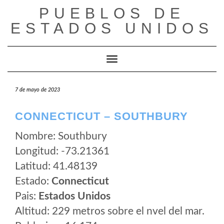
Saltar
PUEBLOS DE
al
ESTADOS UNIDOS
contenido
Cambiar modo de navegación
7 de mayo de 2023
CONNECTICUT – SOUTHBURY
Nombre: Southbury
Longitud: -73.21361
Latitud: 41.48139
Estado:
Connecticut
Pais:
Estados Unidos
Altitud: 229 metros sobre el nvel del mar.