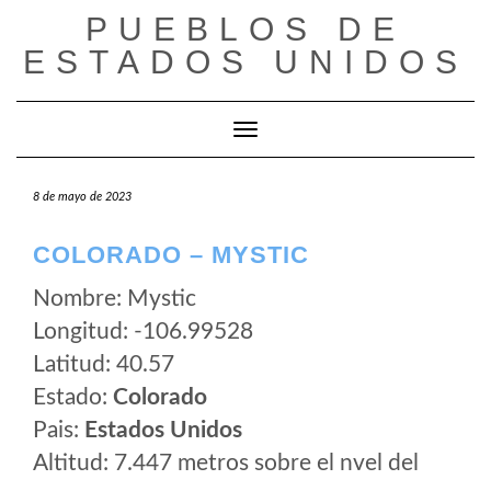
Saltar
PUEBLOS DE
al
ESTADOS UNIDOS
contenido
Cambiar modo de navegación
8 de mayo de 2023
COLORADO – MYSTIC
Nombre: Mystic
Longitud: -106.99528
Latitud: 40.57
Estado:
Colorado
Pais:
Estados Unidos
Altitud: 7.447 metros sobre el nvel del