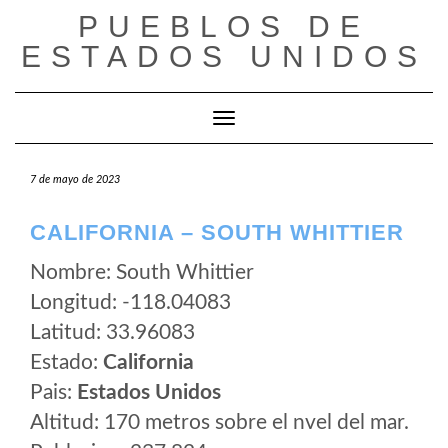
Saltar
PUEBLOS DE
al
ESTADOS UNIDOS
contenido
Cambiar modo de navegación
7 de mayo de 2023
CALIFORNIA – SOUTH WHITTIER
Nombre: South Whittier
Longitud: -118.04083
Latitud: 33.96083
Estado:
California
Pais:
Estados Unidos
Altitud: 170 metros sobre el nvel del mar.