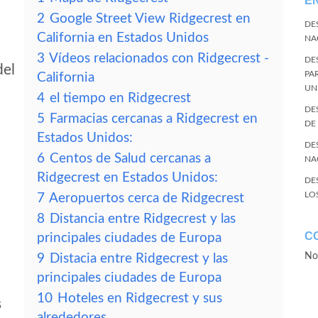
E
2
Google Street View Ridgecrest en
DE
California en Estados Unidos
NA
3
Vídeos relacionados con Ridgecrest -
DE
del
PA
California
UN
4
el tiempo en Ridgecrest
DE
5
Farmacias cercanas a Ridgecrest en
DE
Estados Unidos:
DE
6
Centos de Salud cercanas a
NA
Ridgecrest en Estados Unidos:
DE
LO
7
Aeropuertos cerca de Ridgecrest
8
Distancia entre Ridgecrest y las
C
principales ciudades de Europa
No
9
Distacia entre Ridgecrest y las
principales ciudades de Europa
10
Hoteles en Ridgecrest y sus
s
alrededores