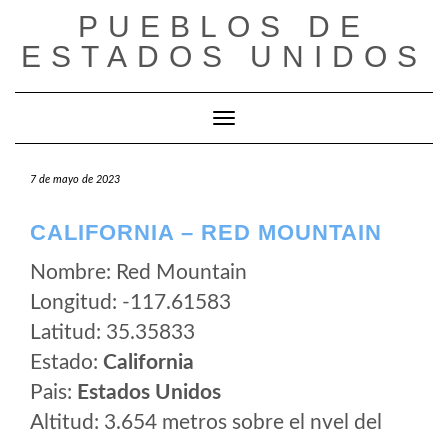
Saltar
PUEBLOS DE
al
ESTADOS UNIDOS
contenido
Cambiar modo de navegación
7 de mayo de 2023
CALIFORNIA – RED MOUNTAIN
Nombre: Red Mountain
Longitud: -117.61583
Latitud: 35.35833
Estado:
California
Pais:
Estados Unidos
Altitud: 3.654 metros sobre el nvel del