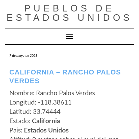
Saltar
PUEBLOS DE
al
ESTADOS UNIDOS
contenido
Cambiar modo de navegación
7 de mayo de 2023
CALIFORNIA – RANCHO PALOS
VERDES
Nombre: Rancho Palos Verdes
Longitud: -118.38611
Latitud: 33.74444
Estado:
California
Pais:
Estados Unidos