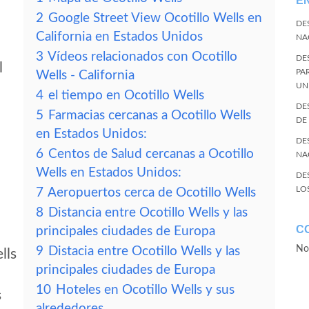
E
2
Google Street View Ocotillo Wells en
DE
California en Estados Unidos
NA
3
Vídeos relacionados con Ocotillo
DE
l
PA
Wells - California
UN
4
el tiempo en Ocotillo Wells
DE
5
Farmacias cercanas a Ocotillo Wells
DE
en Estados Unidos:
DE
6
Centos de Salud cercanas a Ocotillo
NA
Wells en Estados Unidos:
DE
LO
7
Aeropuertos cerca de Ocotillo Wells
8
Distancia entre Ocotillo Wells y las
C
principales ciudades de Europa
No
9
Distacia entre Ocotillo Wells y las
lls
principales ciudades de Europa
10
Hoteles en Ocotillo Wells y sus
s
alrededores