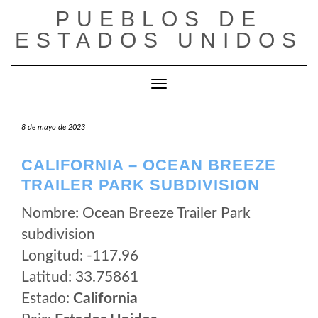
Saltar
PUEBLOS DE
al
ESTADOS UNIDOS
contenido
Cambiar modo de navegación
8 de mayo de 2023
CALIFORNIA – OCEAN BREEZE
TRAILER PARK SUBDIVISION
Nombre: Ocean Breeze Trailer Park
subdivision
Longitud: -117.96
Latitud: 33.75861
Estado:
California