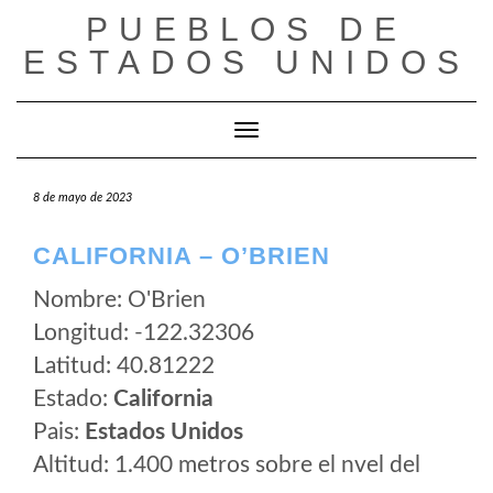
Saltar
PUEBLOS DE
al
ESTADOS UNIDOS
contenido
Cambiar modo de navegación
8 de mayo de 2023
CALIFORNIA – O’BRIEN
Nombre: O'Brien
Longitud: -122.32306
Latitud: 40.81222
Estado:
California
Pais:
Estados Unidos
Altitud: 1.400 metros sobre el nvel del