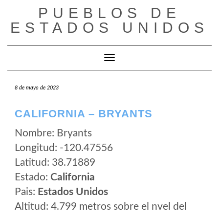
Saltar
PUEBLOS DE
al
ESTADOS UNIDOS
contenido
Cambiar modo de navegación
8 de mayo de 2023
CALIFORNIA – BRYANTS
Nombre: Bryants
Longitud: -120.47556
Latitud: 38.71889
Estado:
California
Pais:
Estados Unidos
Altitud: 4.799 metros sobre el nvel del