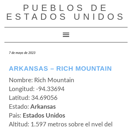
Saltar
PUEBLOS DE
al
ESTADOS UNIDOS
contenido
Cambiar modo de navegación
7 de mayo de 2023
ARKANSAS – RICH MOUNTAIN
Nombre: Rich Mountain
Longitud: -94.33694
Latitud: 34.69056
Estado:
Arkansas
Pais:
Estados Unidos
Altitud: 1.597 metros sobre el nvel del