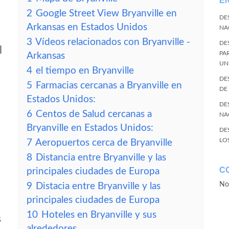
E
2
Google Street View Bryanville en
DE
Arkansas en Estados Unidos
NA
3
Vídeos relacionados con Bryanville -
DE
l
PA
Arkansas
UN
4
el tiempo en Bryanville
DE
5
Farmacias cercanas a Bryanville en
DE
Estados Unidos:
DE
6
Centos de Salud cercanas a
NA
Bryanville en Estados Unidos:
DE
LO
7
Aeropuertos cerca de Bryanville
8
Distancia entre Bryanville y las
C
principales ciudades de Europa
No
9
Distacia entre Bryanville y las
principales ciudades de Europa
10
Hoteles en Bryanville y sus
s
alrededores