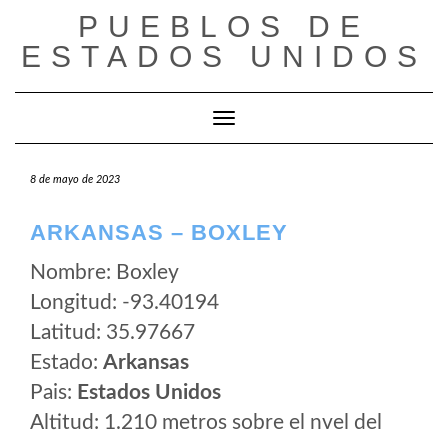
Saltar
PUEBLOS DE
al
ESTADOS UNIDOS
contenido
Cambiar modo de navegación
8 de mayo de 2023
ARKANSAS – BOXLEY
Nombre: Boxley
Longitud: -93.40194
Latitud: 35.97667
Estado:
Arkansas
Pais:
Estados Unidos
Altitud: 1.210 metros sobre el nvel del