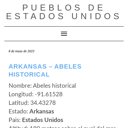
Saltar
PUEBLOS DE
al
ESTADOS UNIDOS
contenido
Cambiar modo de navegación
8 de mayo de 2023
ARKANSAS – ABELES
HISTORICAL
Nombre: Abeles historical
Longitud: -91.61528
Latitud: 34.43278
Estado:
Arkansas
Pais:
Estados Unidos