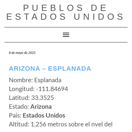
Saltar
PUEBLOS DE
al
ESTADOS UNIDOS
contenido
Cambiar modo de navegación
8 de mayo de 2023
ARIZONA – ESPLANADA
Nombre: Esplanada
Longitud: -111.84694
Latitud: 33.3525
Estado:
Arizona
Pais:
Estados Unidos
Altitud: 1.256 metros sobre el nvel del