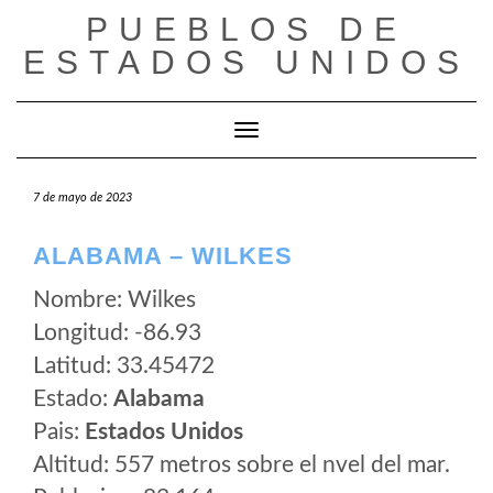
Saltar
PUEBLOS DE
al
ESTADOS UNIDOS
contenido
Cambiar modo de navegación
7 de mayo de 2023
ALABAMA – WILKES
Nombre: Wilkes
Longitud: -86.93
Latitud: 33.45472
Estado:
Alabama
Pais:
Estados Unidos
Altitud: 557 metros sobre el nvel del mar.