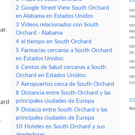
E
2
Google Street View South Orchard
DE
en Alabama en Estados Unidos
NA
3
Vídeos relacionados con South
DE
ar.
PA
Orchard - Alabama
UN
4
el tiempo en South Orchard
DE
5
Farmacias cercanas a South Orchard
DE
en Estados Unidos:
DE
6
Centos de Salud cercanas a South
NA
Orchard en Estados Unidos:
DE
LO
7
Aeropuertos cerca de South Orchard
8
Distancia entre South Orchard y las
C
principales ciudades de Europa
hard
No
9
Distacia entre South Orchard y las
principales ciudades de Europa
s
10
Hoteles en South Orchard y sus
alrededores