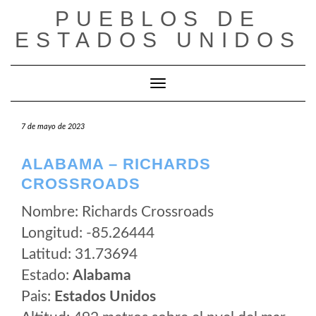
Saltar
PUEBLOS DE
al
ESTADOS UNIDOS
contenido
Cambiar modo de navegación
7 de mayo de 2023
ALABAMA – RICHARDS
CROSSROADS
Nombre: Richards Crossroads
Longitud: -85.26444
Latitud: 31.73694
Estado:
Alabama
Pais:
Estados Unidos