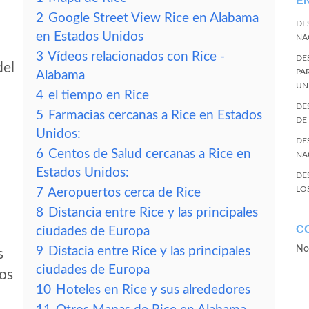
E
2
Google Street View Rice en Alabama
DE
en Estados Unidos
NA
3
Vídeos relacionados con Rice -
DE
del
PA
Alabama
UN
4
el tiempo en Rice
DE
5
Farmacias cercanas a Rice en Estados
DE
Unidos:
DE
6
Centos de Salud cercanas a Rice en
NA
Estados Unidos:
DE
LO
7
Aeropuertos cerca de Rice
8
Distancia entre Rice y las principales
C
ciudades de Europa
No
9
Distacia entre Rice y las principales
s
ciudades de Europa
tos
10
Hoteles en Rice y sus alrededores