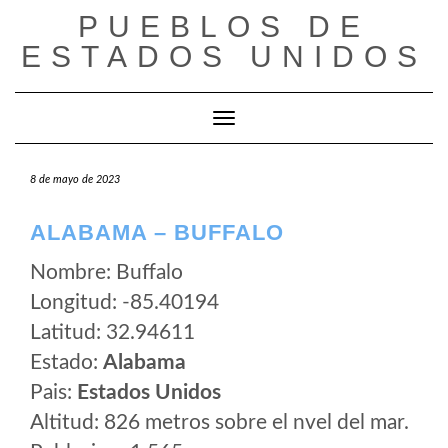
Saltar
PUEBLOS DE
al
ESTADOS UNIDOS
contenido
Cambiar modo de navegación
8 de mayo de 2023
ALABAMA – BUFFALO
Nombre: Buffalo
Longitud: -85.40194
Latitud: 32.94611
Estado:
Alabama
Pais:
Estados Unidos
Altitud: 826 metros sobre el nvel del mar.