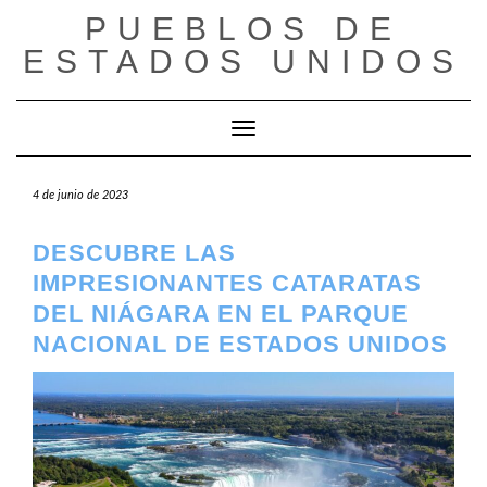
Saltar
PUEBLOS DE
al
ESTADOS UNIDOS
contenido
Cambiar modo de navegación
4 de junio de 2023
DESCUBRE LAS
IMPRESIONANTES CATARATAS
DEL NIÁGARA EN EL PARQUE
NACIONAL DE ESTADOS UNIDOS