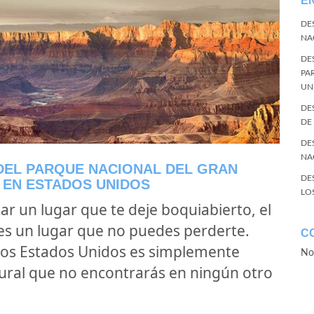
E
DE
NA
DE
PA
UN
DE
DE
DE
NA
DEL PARQUE NACIONAL DEL GRAN
DE
EN ESTADOS UNIDOS
LO
ar un lugar que te deje boquiabierto, el
es un lugar que no puedes perderte.
C
 los Estados Unidos es simplemente
No
ural que no encontrarás en ningún otro