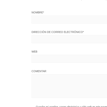
NOMBRE
*
DIRECCIÓN DE CORREO ELECTRÓNICO
*
WEB
COMENTAR
Guardar mi nombre, correo electrónico y sitio web en este nav