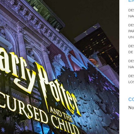
E
DE
NA
DE
PA
UN
DE
DE
DE
NA
DE
LO
C
No